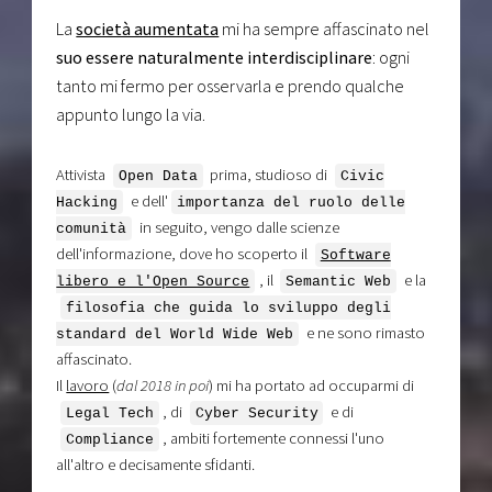
La
società aumentata
mi ha sempre affascinato nel
suo essere naturalmente interdisciplinare
: ogni
tanto mi fermo per osservarla e prendo qualche
appunto lungo la via.
Attivista
prima, studioso di
Open Data
Civic
e dell'
Hacking
importanza del ruolo delle
in seguito, vengo dalle scienze
comunità
dell'informazione, dove ho scoperto il
Software
, il
e la
libero e l'Open Source
Semantic Web
filosofia che guida lo sviluppo degli
e ne sono rimasto
standard del World Wide Web
affascinato.
Il
lavoro
(
dal 2018 in poi
) mi ha portato ad occuparmi di
, di
e di
Legal Tech
Cyber Security
, ambiti fortemente connessi l'uno
Compliance
all'altro e decisamente sfidanti.